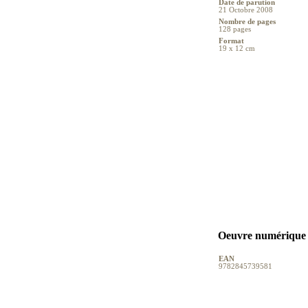
Date de parution
21 Octobre 2008
Nombre de pages
128 pages
Format
19 x 12 cm
Oeuvre numérique
EAN
9782845739581