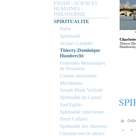
ESSAIS - SCIENCES
HUMAINES -
PHILOSOPHIE
SPIRITUALITE
Prière
Spiritualité
Charlott
Jacques Gauthier
Thierry-Do
Humbrecht,
Thierry-Dominique
Humbrecht
Fraternités Monastiques
de Jérusalem
Carnets saisonniers
Mectildiana
Joseph-Marie Verlinde
Spiritualité du Carmel
SPI
Sant'Egidio
Spiritualité cistercienne
Henri Caffarel
Spiritualité des chartreux
a
b
Chemins vers le silence