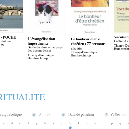
Vocation
e - POCHE
L'évangélisation
Le bonheur d'être
Coffret 3 
minique
impertinente
chrétien : 77 sermons
 op
Thierry-D
Guide du chrétien au pays
choisis
Humbrecht
des postmodernes
Thierry-Dominique
Thierry-Dominique
Humbrecht, op
Humbrecht, op
RITUALITE
c
d
e
f
g
h
i
j
k
l
m
n
o
p
q