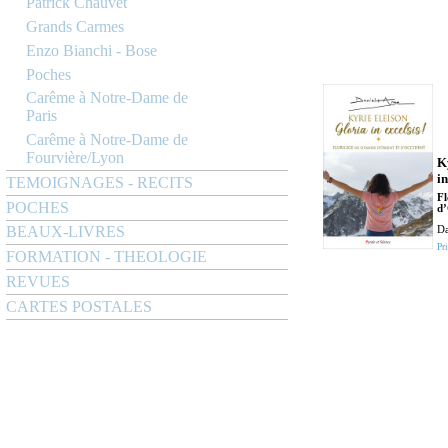
Patrick Chauvet
Grands Carmes
Enzo Bianchi - Bose
Poches
Carême à Notre-Dame de
Paris
Carême à Notre-Dame de
Fourvière/Lyon
K
in
TEMOIGNAGES - RECITS
Fl
POCHES
d’
BEAUX-LIVRES
Da
Pri
FORMATION - THEOLOGIE
REVUES
CARTES POSTALES