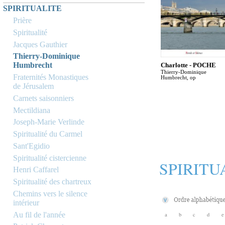
SPIRITUALITE
Prière
Spiritualité
Jacques Gauthier
Thierry-Dominique
Humbrecht
Charlotte - POCHE
Thierry-Dominique
Fraternités Monastiques
Humbrecht, op
de Jérusalem
Carnets saisonniers
Mectildiana
Joseph-Marie Verlinde
Spiritualité du Carmel
Sant'Egidio
Spiritualité cistercienne
SPIRITU
Henri Caffarel
Spiritualité des chartreux
Chemins vers le silence
intérieur
Au fil de l'année
a
b
c
d
e