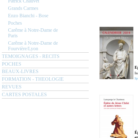
Patrick Chauvet
Grands Carmes
Enzo Bianchi - Bose
Poches
Carême à Notre-Dame de
Paris
Carême à Notre-Dame de
Fourvière/Lyon
TEMOIGNAGES - RECITS
POCHES
E
BEAUX-LIVRES
In
Sp
FORMATION - THEOLOGIE
REVUES
CARTES POSTALES
É
et