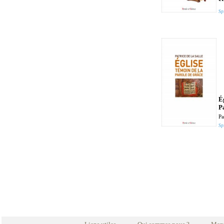
Sp
Ég
P
Pa
Spi