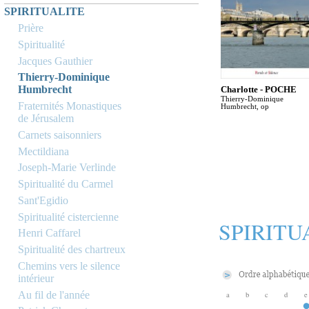
SPIRITUALITE
Prière
Spiritualité
Jacques Gauthier
Thierry-Dominique
Humbrecht
Charlotte - POCHE
Thierry-Dominique
Fraternités Monastiques
Humbrecht, op
de Jérusalem
Carnets saisonniers
Mectildiana
Joseph-Marie Verlinde
Spiritualité du Carmel
Sant'Egidio
Spiritualité cistercienne
SPIRITU
Henri Caffarel
Spiritualité des chartreux
Chemins vers le silence
intérieur
Au fil de l'année
a
b
c
d
e