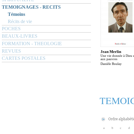
TEMOIGNAGES - RECITS
Témoins
Récits de vie
POCHES
BEAUX-LIVRES
FORMATION - THEOLOGIE
REVUES
Jean Merlin
Une vie donnée à Dieu 
CARTES POSTALES
aux pauvres
Danièle Boulay
TEMOIG
a
b
c
d