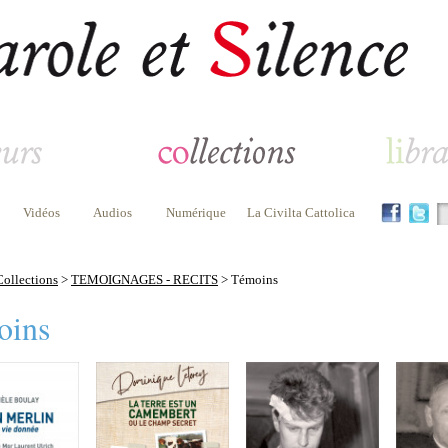
Vidéos
Audios
Numérique
La Civilta Cattolica
Collections
>
TEMOIGNAGES - RECITS
> Témoins
oins