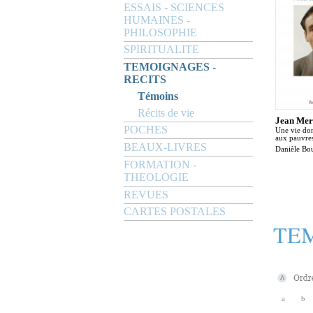
ESSAIS - SCIENCES
HUMAINES -
PHILOSOPHIE
SPIRITUALITE
TEMOIGNAGES -
RECITS
Témoins
Récits de vie
Jean Mer
POCHES
Une vie don
aux pauvre
BEAUX-LIVRES
Danièle Bo
FORMATION -
THEOLOGIE
REVUES
CARTES POSTALES
TEM
a
b