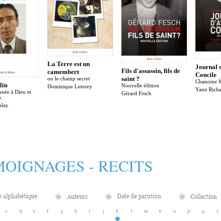
La Terre est un
Journal d
Fils d'assassin, fils de
camembert
Concile
saint ?
ou le champ secret
Chanoine 
lin
Nouvelle édition
Dominique Letorey
Yann Rich
née à Dieu et
Gérard Fesch
s
ulay
OIGNAGES - RECITS
c
d
e
f
g
h
i
j
k
l
m
n
o
p
q
r