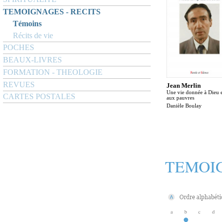
TEMOIGNAGES - RECITS
Témoins
Récits de vie
POCHES
BEAUX-LIVRES
FORMATION - THEOLOGIE
REVUES
Jean Merlin
Une vie donnée à Dieu 
CARTES POSTALES
aux pauvres
Danièle Boulay
TEMOIG
a
b
c
d