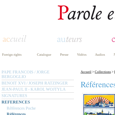
Foreign rights
Catalogue
Presse
Vidéos
Audios
PAPE FRANCOIS / JORGE
Accueil
>
Collections
>
BERGOGLIO
Référence
BENOIT XVI / JOSEPH RATZINGER
JEAN-PAUL II - KAROL WOJTYLA
SIGNATURES
REFERENCES
Références Poche
Références