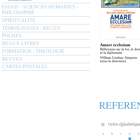
ESSAIS - SCIENCES HUMAINES -
PHILOSOPHIE
SPIRITUALITE
TEMOIGNAGES - RECITS
POCHES
BEAUX-LIVRES
Amare ecclesiam
Réflexions sur la foi, le droi
FORMATION - THEOLOGIE
et la diplomatie
William Lindsay Simpson
REVUES
(sous la direction)
CARTES POSTALES
REFERE
a
b
c
d
e