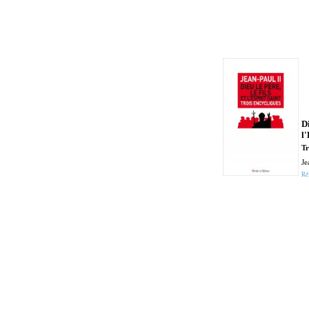
Di
l'
Tr
Je
Ré