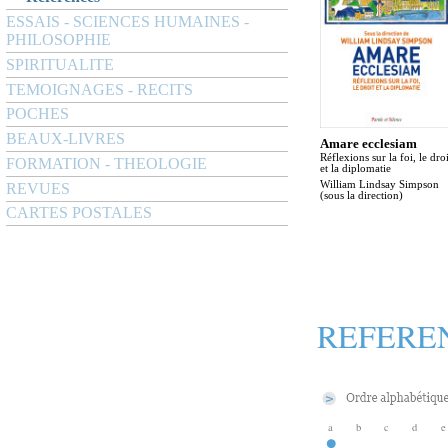
ESSAIS - SCIENCES HUMAINES -
PHILOSOPHIE
SPIRITUALITE
TEMOIGNAGES - RECITS
POCHES
BEAUX-LIVRES
Amare ecclesiam
Réflexions sur la foi, le droi
FORMATION - THEOLOGIE
et la diplomatie
William Lindsay Simpson
REVUES
(sous la direction)
CARTES POSTALES
REFERE
a
b
c
d
e