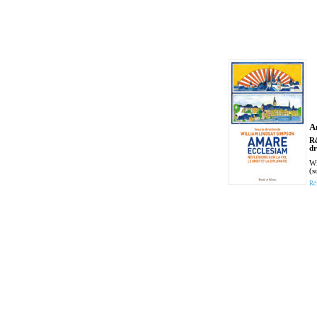
A
Ré
dr
Wi
(s
Ré