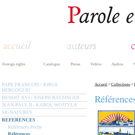
Foreign rights
Catalogue
Presse
Vidéos
Audios
PAPE FRANCOIS / JORGE
Accueil
>
Collections
>
BERGOGLIO
Référence
BENOIT XVI / JOSEPH RATZINGER
JEAN-PAUL II - KAROL WOJTYLA
SIGNATURES
REFERENCES
Références Poche
Références