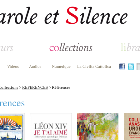
Vidéos
Audios
Numérique
La Civilta Cattolica
Collections
>
REFERENCES
> Références
rences