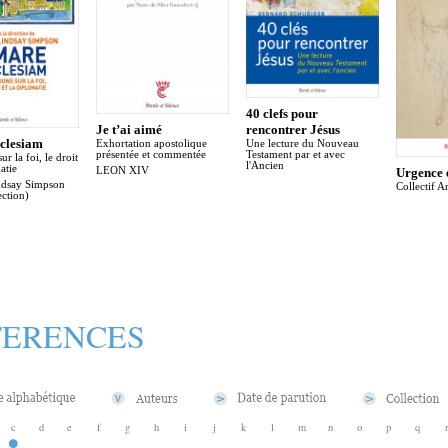
40 clefs pour
Je t’ai aimé
rencontrer Jésus
clesiam
Exhortation apostolique
Une lecture du Nouveau
présentée et commentée
Testament par et avec
ur la foi, le droit
l'Ancien
atie
LEON XIV
Urgence 
ndsay Simpson
Collectif A
ection)
FERENCES
c
d
e
f
g
h
i
j
k
l
m
n
o
p
q