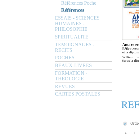
Références Poche
Références
ESSAIS - SCIENCES
HUMAINES -
PHILOSOPHIE
SPIRITUALITE
TEMOIGNAGES -
Amare ec
Réflexions s
RECITS
et la diplom
POCHES
William Li
(sous la dir
BEAUX-LIVRES
FORMATION -
THEOLOGIE
REVUES
CARTES POSTALES
RE
a
b