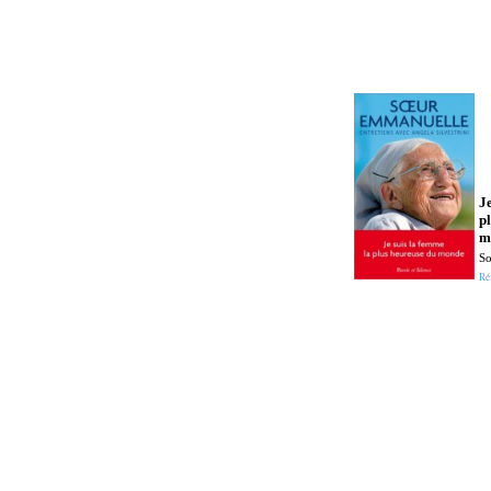
J
p
m
So
Ré