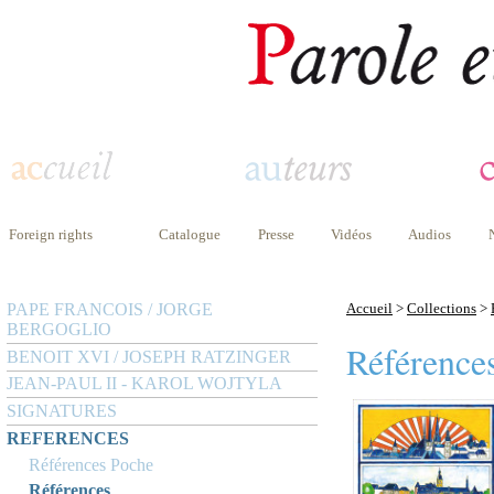
Foreign rights
Catalogue
Presse
Vidéos
Audios
PAPE FRANCOIS / JORGE
Accueil
>
Collections
>
BERGOGLIO
Référence
BENOIT XVI / JOSEPH RATZINGER
JEAN-PAUL II - KAROL WOJTYLA
SIGNATURES
REFERENCES
Références Poche
Références