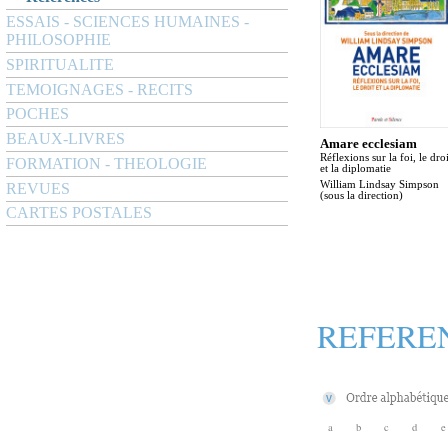
ESSAIS - SCIENCES HUMAINES -
PHILOSOPHIE
SPIRITUALITE
TEMOIGNAGES - RECITS
POCHES
BEAUX-LIVRES
Amare ecclesiam
Réflexions sur la foi, le droi
FORMATION - THEOLOGIE
et la diplomatie
William Lindsay Simpson
REVUES
(sous la direction)
CARTES POSTALES
REFERE
a
b
c
d
e