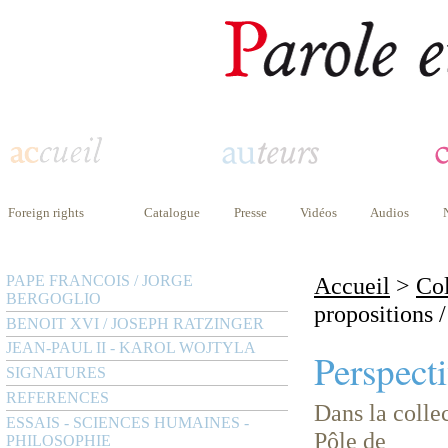
Foreign rights
Catalogue
Presse
Vidéos
Audios
PAPE FRANCOIS / JORGE
Accueil
>
Col
BERGOGLIO
propositions 
BENOIT XVI / JOSEPH RATZINGER
JEAN-PAUL II - KAROL WOJTYLA
Perspecti
SIGNATURES
REFERENCES
Dans la colle
ESSAIS - SCIENCES HUMAINES -
Pôle de
PHILOSOPHIE