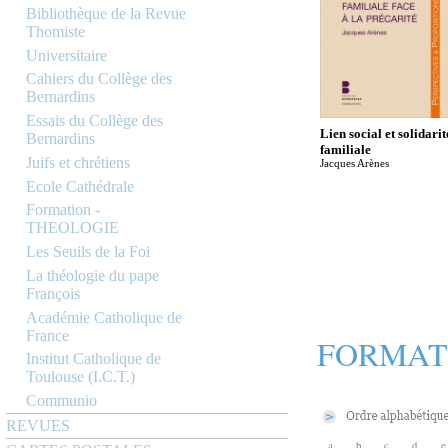
Bibliothèque de la Revue
Thomiste
Universitaire
Cahiers du Collège des
Bernardins
Essais du Collège des
Lien social et solidarit
Bernardins
familiale
Juifs et chrétiens
Jacques Arènes
Ecole Cathédrale
Formation -
THEOLOGIE
Les Seuils de la Foi
La théologie du pape
François
Académie Catholique de
France
FORMAT
Institut Catholique de
Toulouse (I.C.T.)
Communio
REVUES
a
b
c
d
e