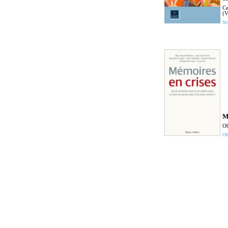
Ce
(V
St
M
Ob
Ob