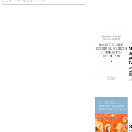
CARTES POSTALES
M
di
p
l'
A
A
B
Un
M
et