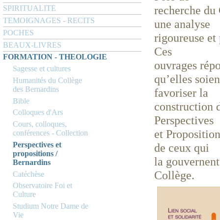
recherche du 
SPIRITUALITE
TEMOIGNAGES - RECITS
une analyse
POCHES
rigoureuse et 
BEAUX-LIVRES
Ces
FORMATION - THEOLOGIE
ouvrages répo
Sagesse et cultures
qu’elles soien
Humanités du Collège
des Bernardins
favoriser la
Bible
construction 
Colloques d'Ars
Perspectives
Cours, colloques,
et Proposition
conférences - Collection
Perspectives et
de ceux qui
propositions /
la gouvernent
Bernardins
Collège.
Catéchèse
Observatoire Foi et
Culture
Studium Notre Dame de
Vie