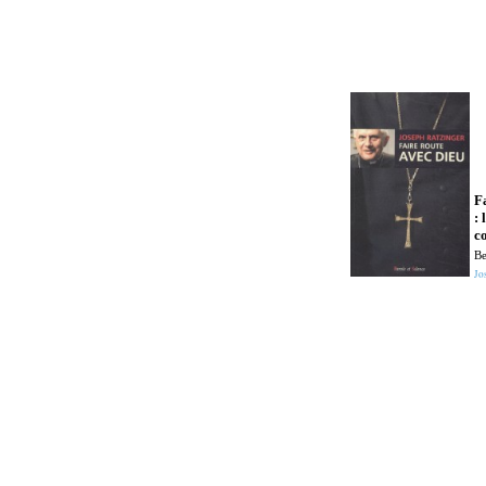
F
:
c
Be
Jo