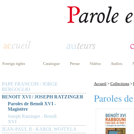
Foreign rights
Catalogue
Presse
Vidéos
Audios
PAPE FRANCOIS / JORGE
Accueil
>
Collections
>
BERGOGLIO
Paroles d
BENOIT XVI / JOSEPH RATZINGER
Paroles de Benoît XVI -
Magistère
Joseph Ratzinger - Benoît
XVI
JEAN-PAUL II - KAROL WOJTYLA