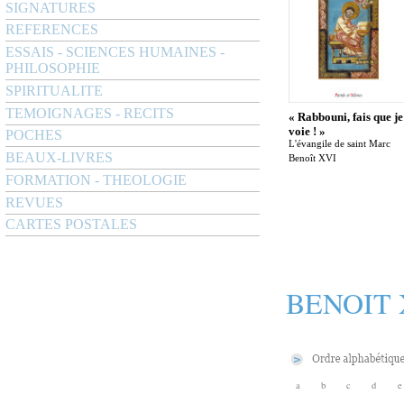
SIGNATURES
REFERENCES
ESSAIS - SCIENCES HUMAINES -
PHILOSOPHIE
SPIRITUALITE
TEMOIGNAGES - RECITS
« Rabbouni, fais que je
voie ! »
POCHES
L'évangile de saint Marc
BEAUX-LIVRES
Benoît XVI
FORMATION - THEOLOGIE
REVUES
CARTES POSTALES
BENOIT 
a
b
c
d
e