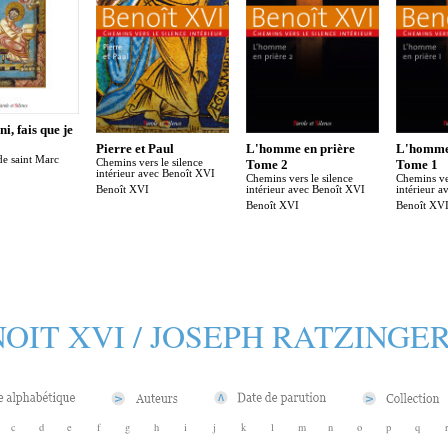
i, fais que je
Pierre et Paul
L'homme en prière
L'homme 
de saint Marc
Chemins vers le silence
Tome 2
Tome 1
intérieur avec Benoît XVI
Chemins vers le silence
Chemins ver
Benoît XVI
intérieur avec Benoît XVI
intérieur 
Benoît XVI
Benoît XV
OIT XVI / JOSEPH RATZINGE
c
d
e
f
g
h
i
j
k
l
m
n
o
p
q