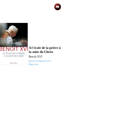
A l'école de la prière à
la suite du Christ
Benoît XVI
Paroles de Benoît XVI -
Magistère