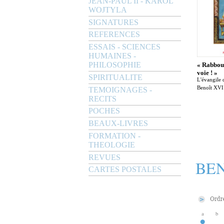
JEAN-PAUL II - KAROL
WOJTYLA
SIGNATURES
REFERENCES
ESSAIS - SCIENCES
HUMAINES -
PHILOSOPHIE
« Rabboun
voie ! »
SPIRITUALITE
L'évangile 
Benoît XVI
TEMOIGNAGES -
RECITS
POCHES
BEAUX-LIVRES
FORMATION -
THEOLOGIE
REVUES
BEN
CARTES POSTALES
a
b