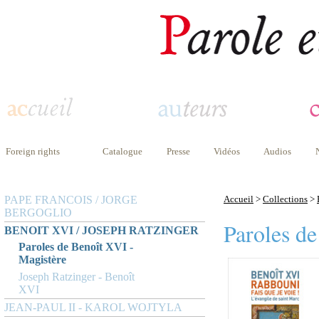
Foreign rights
Catalogue
Presse
Vidéos
Audios
PAPE FRANCOIS / JORGE
Accueil
>
Collections
>
BERGOGLIO
Paroles d
BENOIT XVI / JOSEPH RATZINGER
Paroles de Benoît XVI -
Magistère
Joseph Ratzinger - Benoît
XVI
JEAN-PAUL II - KAROL WOJTYLA