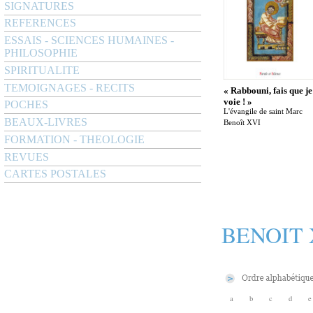
SIGNATURES
REFERENCES
ESSAIS - SCIENCES HUMAINES -
PHILOSOPHIE
SPIRITUALITE
TEMOIGNAGES - RECITS
« Rabbouni, fais que je
voie ! »
POCHES
L'évangile de saint Marc
BEAUX-LIVRES
Benoît XVI
FORMATION - THEOLOGIE
REVUES
CARTES POSTALES
BENOIT 
a
b
c
d
e