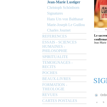
Jean-Marie Lustiger
Christoph Schönborn
Signatures
Hans Urs von Balthasar
Marie-Joseph Le Guillou
Charles Journet
Le sacre
REFERENCES
confirma
ESSAIS - SCIENCES
Jean-Marie 
HUMAINES -
PHILOSOPHIE
SPIRITUALITE
TEMOIGNAGES -
RECITS
POCHES
SI
BEAUX-LIVRES
FORMATION -
THEOLOGIE
REVUES
CARTES POSTALES
a
b