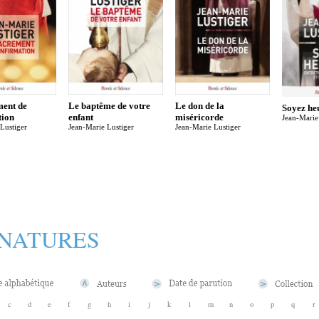
ment de
Le baptême de votre
Le don de la
Soyez he
tion
enfant
miséricorde
Jean-Marie
Lustiger
Jean-Marie Lustiger
Jean-Marie Lustiger
GNATURES
c
d
e
f
g
h
i
j
k
l
m
n
o
p
q
r