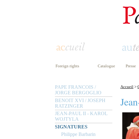
Foreign rights
Catalogue
Presse
PAPE FRANCOIS /
Accueil
>
JORGE BERGOGLIO
Jean
BENOIT XVI / JOSEPH
RATZINGER
JEAN-PAUL II - KAROL
WOJTYLA
SIGNATURES
Philippe Barbarin