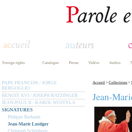
Foreign rights
Catalogue
Presse
Vidéos
Audios
PAPE FRANCOIS / JORGE
Accueil
>
Collections
>
BERGOGLIO
Jean-Mari
BENOIT XVI / JOSEPH RATZINGER
JEAN-PAUL II - KAROL WOJTYLA
SIGNATURES
Philippe Barbarin
Jean-Marie Lustiger
Christoph Schönborn