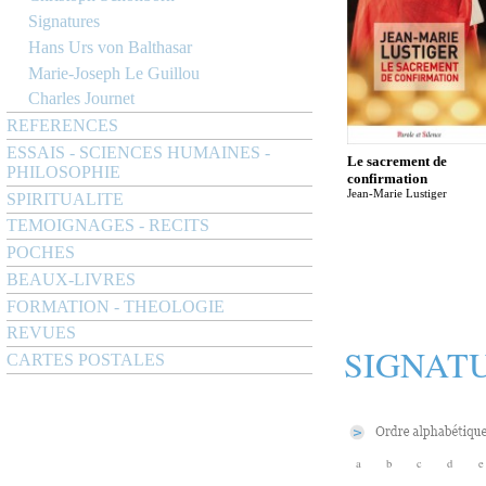
Signatures
Hans Urs von Balthasar
Marie-Joseph Le Guillou
Charles Journet
REFERENCES
ESSAIS - SCIENCES HUMAINES -
Le sacrement de
PHILOSOPHIE
confirmation
Jean-Marie Lustiger
SPIRITUALITE
TEMOIGNAGES - RECITS
POCHES
BEAUX-LIVRES
FORMATION - THEOLOGIE
REVUES
SIGNAT
CARTES POSTALES
a
b
c
d
e