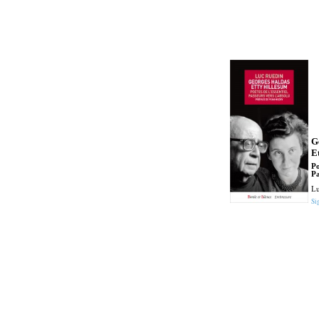
G
E
Po
Pa
Lu
Si