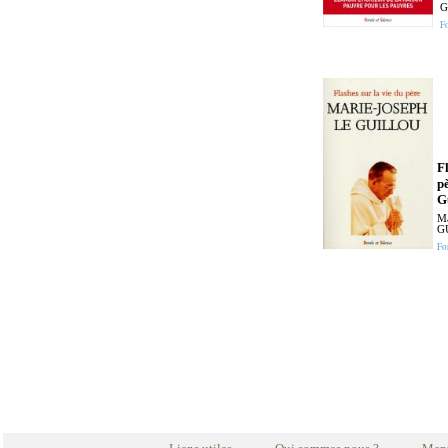
G
F
Fl
p
G
Ma
G
Fo