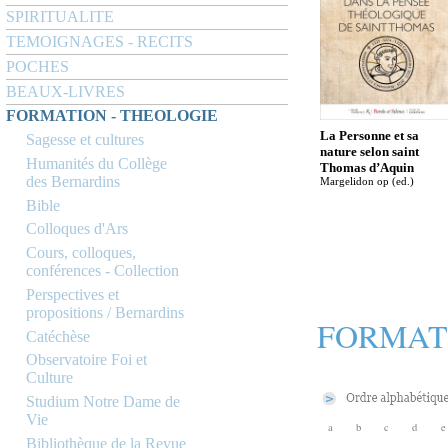
SPIRITUALITE
TEMOIGNAGES - RECITS
POCHES
BEAUX-LIVRES
FORMATION - THEOLOGIE
La Personne et sa
Sagesse et cultures
nature selon saint
Humanités du Collège
Thomas d’Aquin
des Bernardins
Margelidon op (ed.)
Bible
Colloques d'Ars
Cours, colloques,
conférences - Collection
Perspectives et
propositions / Bernardins
FORMAT
Catéchèse
Observatoire Foi et
Culture
Studium Notre Dame de
Vie
a
b
c
d
e
Bibliothèque de la Revue