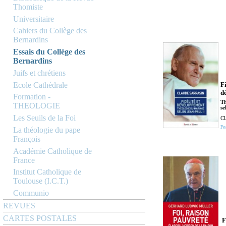
Thomiste
Universitaire
Cahiers du Collège des
Bernardins
Essais du Collège des
Bernardins
Juifs et chrétiens
Ecole Cathédrale
Fi
d
Formation -
Th
THEOLOGIE
se
Les Seuils de la Foi
Cl
Fo
La théologie du pape
François
Académie Catholique de
France
Institut Catholique de
Toulouse (I.C.T.)
Communio
REVUES
CARTES POSTALES
F