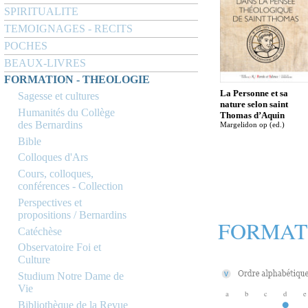
SPIRITUALITE
TEMOIGNAGES - RECITS
POCHES
BEAUX-LIVRES
FORMATION - THEOLOGIE
La Personne et sa
Sagesse et cultures
nature selon saint
Humanités du Collège
Thomas d’Aquin
des Bernardins
Margelidon op (ed.)
Bible
Colloques d'Ars
Cours, colloques,
conférences - Collection
Perspectives et
propositions / Bernardins
FORMAT
Catéchèse
Observatoire Foi et
Culture
Studium Notre Dame de
Vie
a
b
c
d
e
Bibliothèque de la Revue