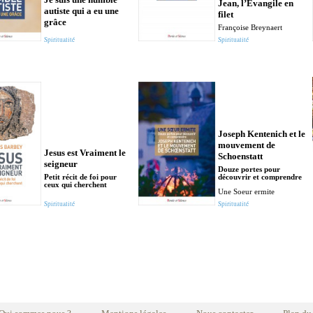
Jean, l’Évangile en
autiste qui a eu une
filet
grâce
Françoise Breynaert
Spiritualité
Spiritualité
Joseph Kentenich et le
mouvement de
Jesus est Vraiment le
Schoenstatt
seigneur
Douze portes pour
Petit récit de foi pour
découvrir et comprendre
ceux qui cherchent
Une Soeur ermite
Spiritualité
Spiritualité