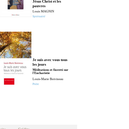
Jésus Christ et les
Anselm Grün
pauvres
Prière
Louis MAGNIN
Spiritualité
Je suis avec vous tous
J'ai soif - 
les jours
Jacques Gauth
Méditations et fioretti sur
l'Eucharistie
Poches
Louis-Marie Boivineau
Prière