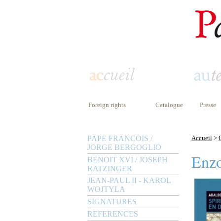
Foreign rights
Catalogue
Presse
PAPE FRANCOIS /
Accueil
>
JORGE BERGOGLIO
Enzo
BENOIT XVI / JOSEPH
RATZINGER
JEAN-PAUL II - KAROL
WOJTYLA
SIGNATURES
REFERENCES