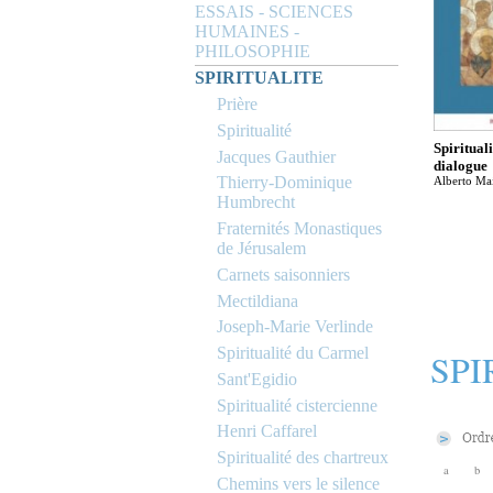
ESSAIS - SCIENCES
HUMAINES -
PHILOSOPHIE
SPIRITUALITE
Prière
Spiritualité
Spirituali
Jacques Gauthier
dialogue
Thierry-Dominique
Alberto Ma
Humbrecht
Fraternités Monastiques
de Jérusalem
Carnets saisonniers
Mectildiana
Joseph-Marie Verlinde
Spiritualité du Carmel
SPI
Sant'Egidio
Spiritualité cistercienne
Henri Caffarel
Spiritualité des chartreux
a
b
Chemins vers le silence