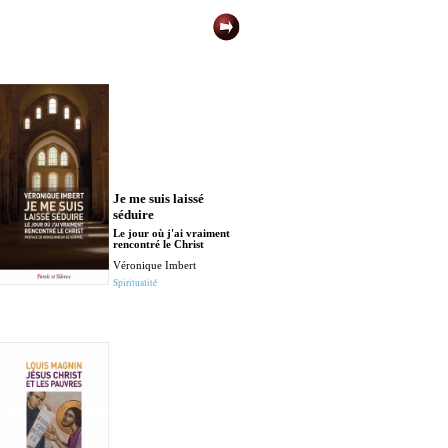
Je me suis laissé
Je suis chrétien
séduire
Martyrs de Ly
Le jour où j'ai vraiment
Cardinal Philippe
rencontré le Christ
Prière
Véronique Imbert
Spiritualité
Je vous annon
grande joie