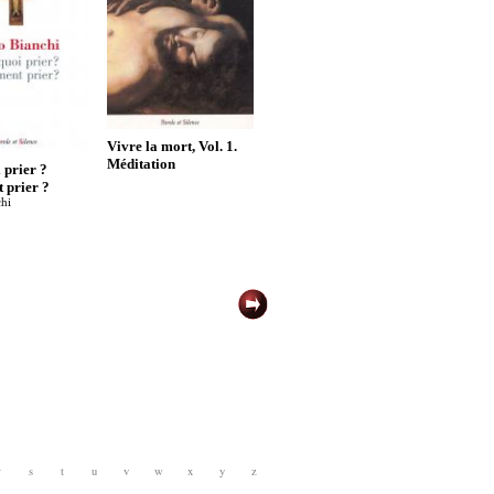
Vivre la mort, Vol. 1.
Méditation
 prier ?
prier ?
hi
r
s
t
u
v
w
x
y
z