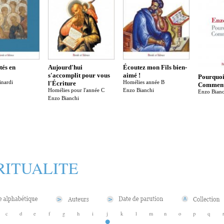
tés en
Aujourd'hui
Écoutez mon Fils bien-
s'accomplit pour vous
aimé !
Pourquoi
inardi
l'Écriture
Homélies année B
Comment 
Homélies pour l'année C
Enzo Bianchi
Enzo Bianc
Enzo Bianchi
RITUALITE
c
d
e
f
g
h
i
j
k
l
m
n
o
p
q