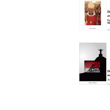
D
a
En
M
Si
De
m
An
Si