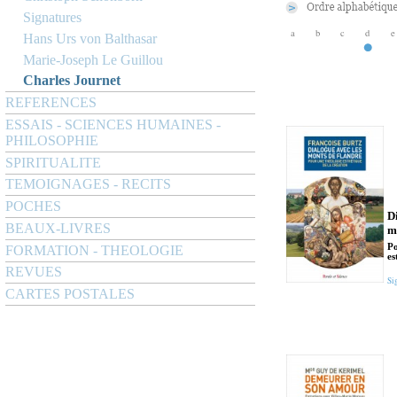
Signatures
a
b
c
d
e
Hans Urs von Balthasar
Marie-Joseph Le Guillou
Charles Journet
REFERENCES
ESSAIS - SCIENCES HUMAINES -
PHILOSOPHIE
SPIRITUALITE
TEMOIGNAGES - RECITS
POCHES
D
BEAUX-LIVRES
m
Po
FORMATION - THEOLOGIE
es
REVUES
Si
CARTES POSTALES