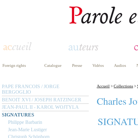
Foreign rights
Catalogue
Presse
Vidéos
Audios
PAPE FRANCOIS / JORGE
Accueil
>
Collections
>
BERGOGLIO
Charles Jo
BENOIT XVI / JOSEPH RATZINGER
JEAN-PAUL II - KAROL WOJTYLA
SIGNATURES
SIGNAT
Philippe Barbarin
Jean-Marie Lustiger
Christoph Schönborn