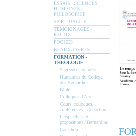
ESSAIS - SCIENCES
HUMAINES -
PHILOSOPHIE
SPIRITUALITE
TEMOIGNAGES -
RECITS
POCHES
BEAUX-LIVRES
FORMATION -
THEOLOGIE
Le temps
Sagesse et cultures
Sous la dir
Humanités du Collège
Suramy
Académie c
des Bernardins
France
Bible
Colloques d'Ars
Cours, colloques,
conférences - Collection
Perspectives et
propositions / Bernardins
FOR
Catéchèse