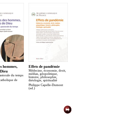
es hommes,
Effets de pandémie
Marie Noël entre
Transhu
 Dieu
Médecine, économie, droit,
incandescence et
Questions 
médias, géopolitique,
juridiques
astorale du temps
inquiétude
histoire, philosophie,
Philippe 
atholique de
Philippe Capelle-Dumont
théologie, spiritualité
(ed.)
(ed.)
Philippe Capelle-Dumont
(ed.)