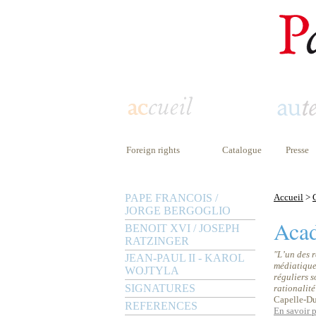
Foreign rights
Catalogue
Presse
PAPE FRANCOIS /
Accueil
>
JORGE BERGOGLIO
Acad
BENOIT XVI / JOSEPH
RATZINGER
"L’un des 
JEAN-PAUL II - KAROL
médiatique 
WOJTYLA
réguliers s
SIGNATURES
rationalité
Capelle-D
REFERENCES
En savoir 