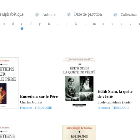
c
d
e
f
g
h
i
j
k
l
m
n
o
p
q
Edith Stein, la quête
Entretiens sur le Père
de vérité
Charles Journet
Ecole cathédrale (Paris)
Formation - THEOLOGIE
Formation - THEOLOGIE