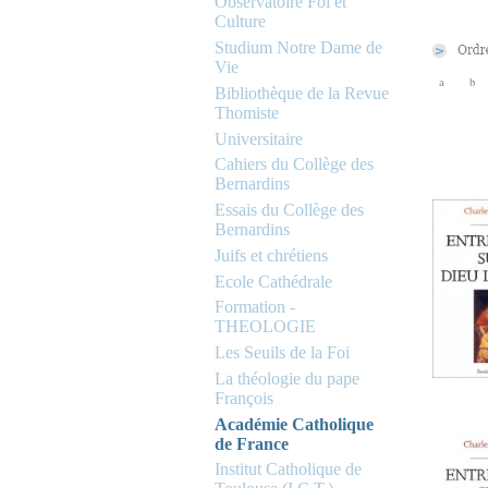
Observatoire Foi et
Culture
Studium Notre Dame de
Vie
a
b
Bibliothèque de la Revue
Thomiste
Universitaire
Cahiers du Collège des
Bernardins
Essais du Collège des
Bernardins
Juifs et chrétiens
Ecole Cathédrale
Formation -
THEOLOGIE
Les Seuils de la Foi
La théologie du pape
François
Académie Catholique
de France
Institut Catholique de