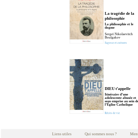
La tragédie de la
philosophie
La philosophie et le
dogme
Sergeï Nikolaevitch
Boulgakov
Sagesse et cultures
DIEU t’appelle
Itinéraire d’une
adolescente abusée et
sous emprise au sein d
l’Église Catholique
Récits de vie
Liens utiles
Qui sommes nous ?
Ment