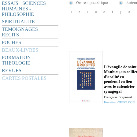
ESSAIS - SCIENCES
HUMAINES -
a
b
c
d
e
f
g
h
PHILOSOPHIE
SPIRITUALITE
TEMOIGNAGES -
RECITS
POCHES
BEAUX-LIVRES
FORMATION -
THEOLOGIE
L’évangile de saint
REVUES
Matthieu, un collie
d’oralité en
CARTES POSTALES
pendentif en lien
avec le calendrier
synagogal
Françoise Breynaert
Formation - THEOLOGIE