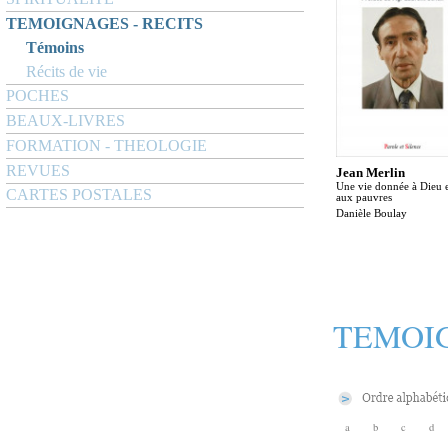
TEMOIGNAGES - RECITS
Témoins
Récits de vie
POCHES
BEAUX-LIVRES
FORMATION - THEOLOGIE
REVUES
Jean Merlin
Une vie donnée à Dieu 
CARTES POSTALES
aux pauvres
Danièle Boulay
TEMOIG
a
b
c
d