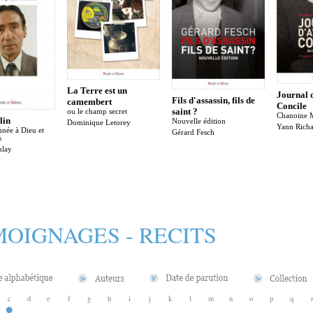
La Terre est un
Journal d
Fils d'assassin, fils de
camembert
Concile
saint ?
ou le champ secret
Chanoine 
lin
Nouvelle édition
Dominique Letorey
Yann Rich
née à Dieu et
Gérard Fesch
s
ulay
OIGNAGES - RECITS
c
d
e
f
g
h
i
j
k
l
m
n
o
p
q