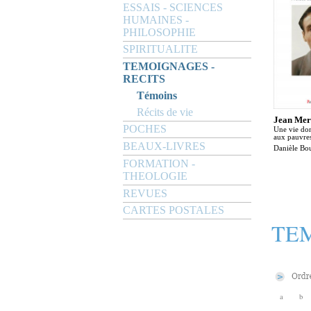
ESSAIS - SCIENCES
HUMAINES -
PHILOSOPHIE
SPIRITUALITE
TEMOIGNAGES -
RECITS
Témoins
Récits de vie
Jean Mer
POCHES
Une vie don
aux pauvre
BEAUX-LIVRES
Danièle Bo
FORMATION -
THEOLOGIE
REVUES
CARTES POSTALES
TEM
a
b