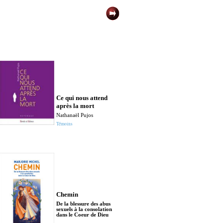
Ce qui nous attend
après la mort
Nathanaël Pujos
Témoins
Chemin
De la blessure des abus
sexuels à la consolation
dans le Coeur de Dieu