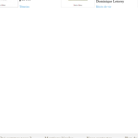
Dominique Letorey
Témoins
Récits de vie