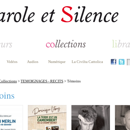
Vidéos
Audios
Numérique
La Civilta Cattolica
Collections
>
TEMOIGNAGES - RECITS
> Témoins
oins