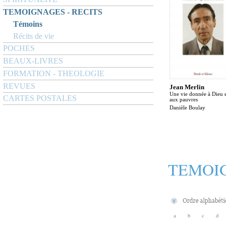
TEMOIGNAGES - RECITS
Témoins
Récits de vie
POCHES
BEAUX-LIVRES
FORMATION - THEOLOGIE
REVUES
Jean Merlin
Une vie donnée à Dieu 
CARTES POSTALES
aux pauvres
Danièle Boulay
TEMOIG
a
b
c
d