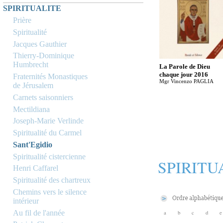
SPIRITUALITE
Prière
Spiritualité
Jacques Gauthier
Thierry-Dominique
Humbrecht
La Parole de Dieu
chaque jour 2016
Fraternités Monastiques
Mgr Vincenzo PAGLIA
de Jérusalem
Carnets saisonniers
Mectildiana
Joseph-Marie Verlinde
Spiritualité du Carmel
Sant'Egidio
Spiritualité cistercienne
SPIRITU
Henri Caffarel
Spiritualité des chartreux
Chemins vers le silence
intérieur
Au fil de l'année
a
b
c
d
e