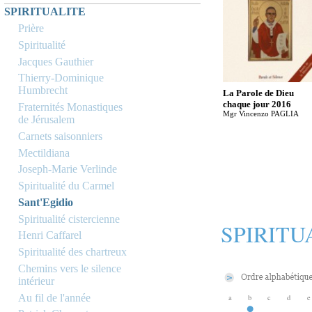
SPIRITUALITE
Prière
Spiritualité
Jacques Gauthier
Thierry-Dominique
Humbrecht
La Parole de Dieu
chaque jour 2016
Fraternités Monastiques
Mgr Vincenzo PAGLIA
de Jérusalem
Carnets saisonniers
Mectildiana
Joseph-Marie Verlinde
Spiritualité du Carmel
Sant'Egidio
Spiritualité cistercienne
SPIRITU
Henri Caffarel
Spiritualité des chartreux
Chemins vers le silence
intérieur
Au fil de l'année
a
b
c
d
e