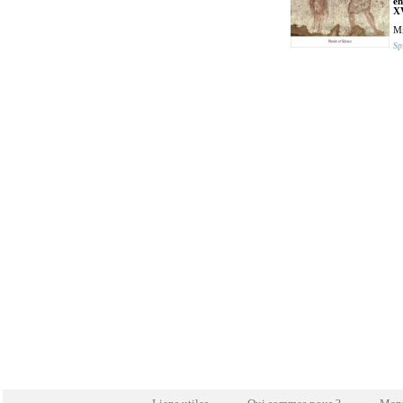
en
XV
Mi
Spi