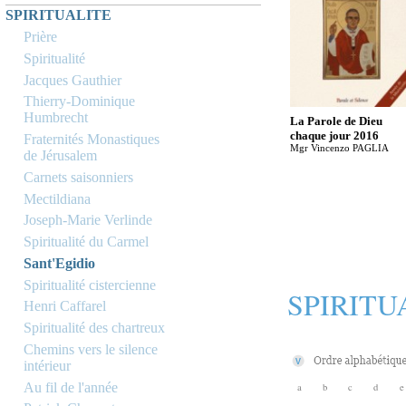
SPIRITUALITE
Prière
Spiritualité
Jacques Gauthier
Thierry-Dominique
Humbrecht
La Parole de Dieu
chaque jour 2016
Fraternités Monastiques
Mgr Vincenzo PAGLIA
de Jérusalem
Carnets saisonniers
Mectildiana
Joseph-Marie Verlinde
Spiritualité du Carmel
Sant'Egidio
Spiritualité cistercienne
SPIRITU
Henri Caffarel
Spiritualité des chartreux
Chemins vers le silence
intérieur
Au fil de l'année
a
b
c
d
e