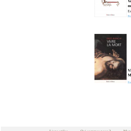
Ve
m
Em
Pri
Vi
M
En