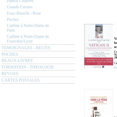
Patrick Chauvet
Grands Carmes
Enzo Bianchi - Bose
Poches
Carême à Notre-Dame de
Paris
Carême à Notre-Dame de
Va
Fourvière/Lyon
b
t
TEMOIGNAGES - RECITS
Co
POCHES
No
2
BEAUX-LIVRES
Ca
FORMATION - THEOLOGIE
Ca
REVUES
CARTES POSTALES