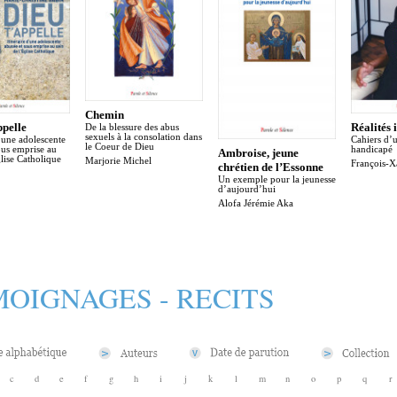
Chemin
pelle
Réalités 
De la blessure des abus
sexuels à la consolation dans
d’une adolescente
Cahiers d’
le Coeur de Dieu
ous emprise au
handicapé
Ambroise, jeune
glise Catholique
Marjorie Michel
François-X
chrétien de l’Essonne
Un exemple pour la jeunesse
d’aujourd’hui
Alofa Jérémie Aka
OIGNAGES - RECITS
c
d
e
f
g
h
i
j
k
l
m
n
o
p
q
r