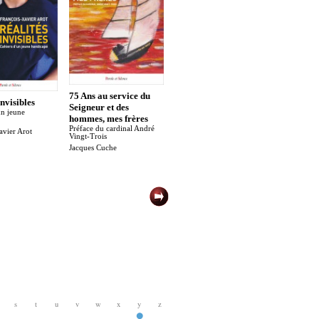
75 Ans au service du
invisibles
Seigneur et des
un jeune
hommes, mes frères
L’Évangile, tout
Lourdes,
Préface du cardinal André
avier Arot
bonnement
d'eau
Vingt-Trois
Monique Tonglet-Vélu
Barbara L
Jacques Cuche
s
t
u
v
w
x
y
z