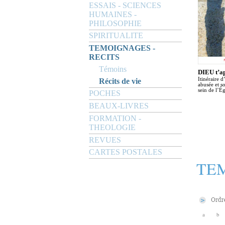
ESSAIS - SCIENCES
HUMAINES -
PHILOSOPHIE
SPIRITUALITE
TEMOIGNAGES -
RECITS
Témoins
DIEU t’ap
Itinéraire 
Récits de vie
abusée et s
sein de l’É
POCHES
BEAUX-LIVRES
FORMATION -
THEOLOGIE
REVUES
CARTES POSTALES
TEM
a
b