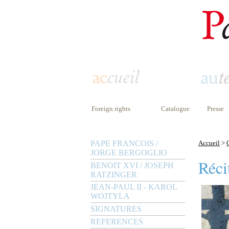
Foreign rights
Catalogue
Presse
PAPE FRANCOIS /
Accueil
>
JORGE BERGOGLIO
Réci
BENOIT XVI / JOSEPH
RATZINGER
JEAN-PAUL II - KAROL
WOJTYLA
SIGNATURES
REFERENCES