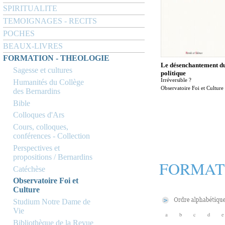
SPIRITUALITE
TEMOIGNAGES - RECITS
POCHES
BEAUX-LIVRES
FORMATION - THEOLOGIE
Le désenchantement d
Sagesse et cultures
politique
Irréversible ?
Humanités du Collège
Observatoire Foi et Culture
des Bernardins
Bible
Colloques d'Ars
Cours, colloques,
conférences - Collection
Perspectives et
propositions / Bernardins
FORMAT
Catéchèse
Observatoire Foi et
Culture
Studium Notre Dame de
Vie
a
b
c
d
e
Bibliothèque de la Revue