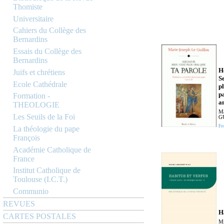
Thomiste
Universitaire
Cahiers du Collège des
Bernardins
Essais du Collège des
Bernardins
H
Juifs et chrétiens
Se
Ecole Cathédrale
pl
p
Formation -
a
THEOLOGIE
Ma
Les Seuils de la Foi
G
Fo
La théologie du pape
François
Académie Catholique de
France
Institut Catholique de
Toulouse (I.C.T.)
Communio
REVUES
H
CARTES POSTALES
Mi