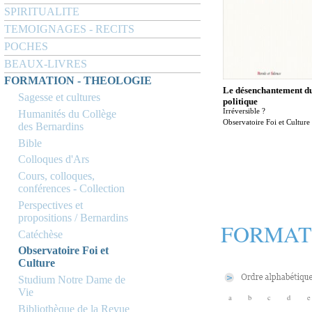
SPIRITUALITE
TEMOIGNAGES - RECITS
POCHES
BEAUX-LIVRES
FORMATION - THEOLOGIE
Le désenchantement d
Sagesse et cultures
politique
Irréversible ?
Humanités du Collège
Observatoire Foi et Culture
des Bernardins
Bible
Colloques d'Ars
Cours, colloques,
conférences - Collection
Perspectives et
propositions / Bernardins
FORMAT
Catéchèse
Observatoire Foi et
Culture
Studium Notre Dame de
Vie
a
b
c
d
e
Bibliothèque de la Revue