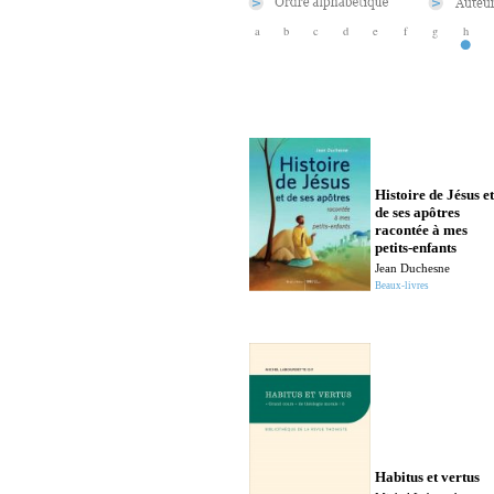
a
b
c
d
e
f
g
h
Histoire de Jésus et
de ses apôtres
racontée à mes
petits-enfants
Jean Duchesne
Beaux-livres
Habitus et vertus