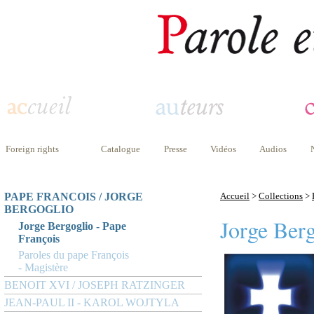
Foreign rights
Catalogue
Presse
Vidéos
Audios
PAPE FRANCOIS / JORGE
Accueil
>
Collections
>
BERGOGLIO
Jorge Berg
Jorge Bergoglio - Pape
François
Paroles du pape François
- Magistère
BENOIT XVI / JOSEPH RATZINGER
JEAN-PAUL II - KAROL WOJTYLA