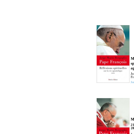
M
sp
a
Jo
Fr
Jo
M
21
2