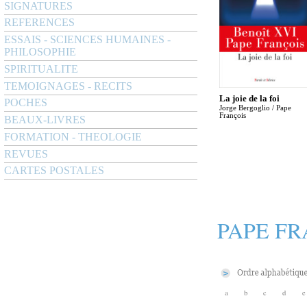
SIGNATURES
REFERENCES
ESSAIS - SCIENCES HUMAINES -
PHILOSOPHIE
SPIRITUALITE
TEMOIGNAGES - RECITS
La joie de la foi
POCHES
Jorge Bergoglio / Pape
François
BEAUX-LIVRES
FORMATION - THEOLOGIE
REVUES
CARTES POSTALES
PAPE FR
a
b
c
d
e