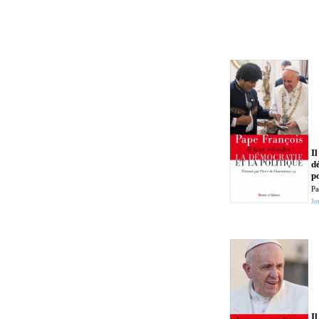
Il
d
p
Pa
Jo
I