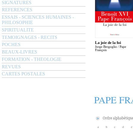
SIGNATURES
REFERENCES
ESSAIS - SCIENCES HUMAINES -
PHILOSOPHIE
SPIRITUALITE
TEMOIGNAGES - RECITS
La joie de la foi
POCHES
Jorge Bergoglio / Pape
François
BEAUX-LIVRES
FORMATION - THEOLOGIE
REVUES
CARTES POSTALES
PAPE FR
a
b
c
d
e