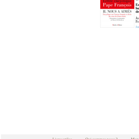
En
hu
de
Jo
Fr
Jo