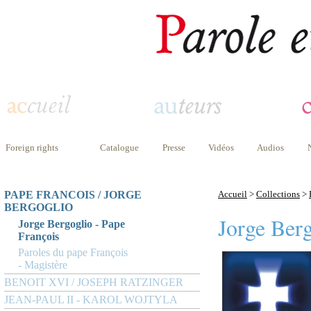
Foreign rights
Catalogue
Presse
Vidéos
Audios
PAPE FRANCOIS / JORGE
Accueil
>
Collections
>
BERGOGLIO
Jorge Berg
Jorge Bergoglio - Pape
François
Paroles du pape François
- Magistère
BENOIT XVI / JOSEPH RATZINGER
JEAN-PAUL II - KAROL WOJTYLA