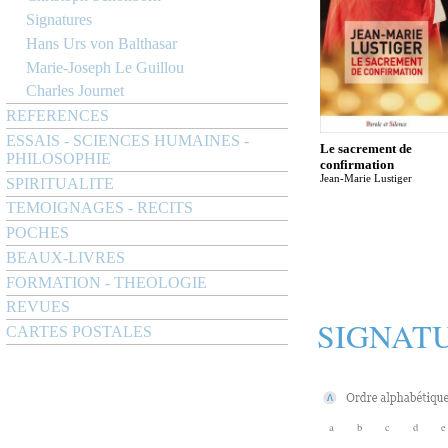
Signatures
Hans Urs von Balthasar
Marie-Joseph Le Guillou
Charles Journet
REFERENCES
ESSAIS - SCIENCES HUMAINES -
Le sacrement de
PHILOSOPHIE
confirmation
Jean-Marie Lustiger
SPIRITUALITE
TEMOIGNAGES - RECITS
POCHES
BEAUX-LIVRES
FORMATION - THEOLOGIE
REVUES
SIGNAT
CARTES POSTALES
a
b
c
d
e