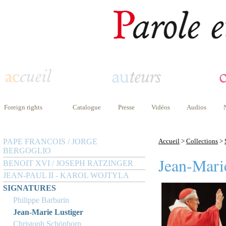
Foreign rights
Catalogue
Presse
Vidéos
Audios
PAPE FRANCOIS / JORGE
Accueil
>
Collections
>
BERGOGLIO
Jean-Mari
BENOIT XVI / JOSEPH RATZINGER
JEAN-PAUL II - KAROL WOJTYLA
SIGNATURES
Philippe Barbarin
Jean-Marie Lustiger
Christoph Schönborn