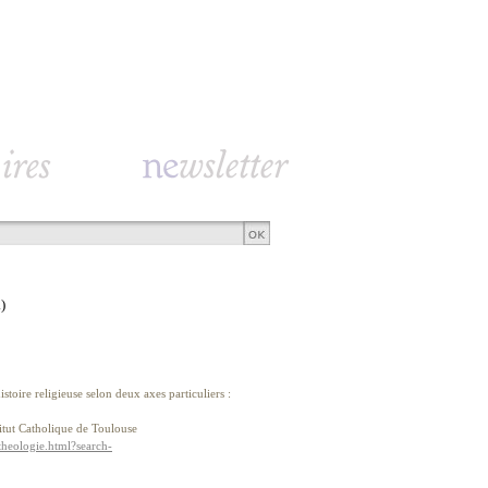
)
toire religieuse selon deux axes particuliers :
titut Catholique de Toulouse
-theologie.html?search-