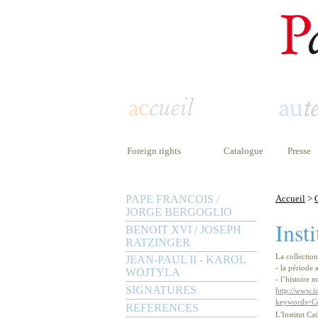
Foreign rights
Catalogue
Presse
PAPE FRANCOIS /
Accueil
>
JORGE BERGOGLIO
Inst
BENOIT XVI / JOSEPH
RATZINGER
La collectio
JEAN-PAUL II - KAROL
- la période
WOJTYLA
- l’histoire 
SIGNATURES
http://www.ic
keywords=C
REFERENCES
L'Institut C