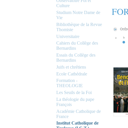
Observatoire Foi et
Culture
FOR
Studium Notre Dame de
Vie
Bibliothèque de la Revue
Thomiste
Universitaire
a
b
Cahiers du Collège des
Bernardins
Essais du Collège des
Bernardins
Juifs et chrétiens
Ecole Cathédrale
Formation -
THEOLOGIE
Les Seuils de la Foi
La théologie du pape
François
Académie Catholique de
France
Institut Catholique de