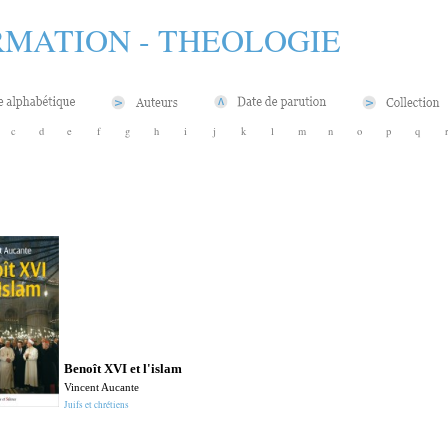
MATION - THEOLOGIE
c
d
e
f
g
h
i
j
k
l
m
n
o
p
q
Benoît XVI et l'islam
Vincent Aucante
Juifs et chrétiens