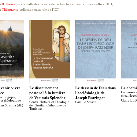
n
ICThèses
qui accueille des travaux de recherches soutenus ou accueillis à l'ICT;
on
Théopraxis
, collection pastorale de l'ICT.
avenir, vivre
Le discernement
Le dessein de Dieu dans
Le chemi
nce
pastoral à la lumière
l’ecclésiologie de
La pensée 
chez Hegel
écologique,
de Veritatis Splendor
Joseph Ratzinger
e et théologique
Claire L
Centre Histoire et Théologie
Camille Sessou
ien Strumia (dir)
de l’Institut Catholique de
Toulouse