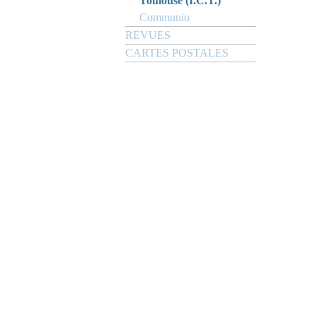
Toulouse (I.C.T.)
Communio
REVUES
CARTES POSTALES