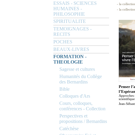
ESSAIS - SCIENCES
- la collectio
HUMAINES -
- la collecti
PHILOSOPHIE
SPIRITUALITE
TEMOIGNAGES -
RECITS
POCHES
BEAUX-LIVRES
FORMATION -
THEOLOGIE
Sagesse et cultures
Humanités du Collège
des Bernardins
Penser l’
Bible
l’Espéra
Colloques d'Ars
Approches 
scientifiqu
Cours, colloques,
Jean-Sébast
conférences - Collection
Perspectives et
propositions / Bernardins
Catéchèse