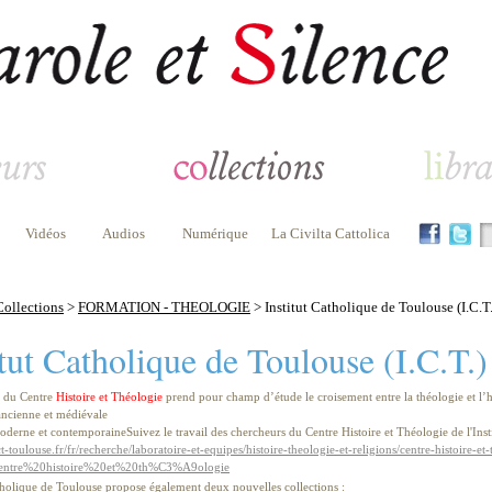
Vidéos
Audios
Numérique
La Civilta Cattolica
Collections
>
FORMATION - THEOLOGIE
> Institut Catholique de Toulouse (I.C.T.
itut Catholique de Toulouse (I.C.T.)
n du Centre
Histoire et Théologie
prend pour champ d’étude le croisement entre la théologie et l’his
 ancienne et médiévale
moderne et contemporaineSuivez le travail des chercheurs du Centre Histoire et Théologie de l'Ins
t-toulouse.fr/fr/recherche/laboratoire-et-equipes/histoire-theologie-et-religions/centre-histoire-et
entre%20histoire%20et%20th%C3%A9ologie
atholique de Toulouse propose également deux nouvelles collections :