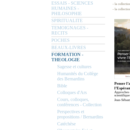
ESSAIS - SCIENCES
- la collectio
HUMAINES -
- la collecti
PHILOSOPHIE
SPIRITUALITE
TEMOIGNAGES -
RECITS
POCHES
BEAUX-LIVRES
FORMATION -
THEOLOGIE
Sagesse et cultures
Humanités du Collège
des Bernardins
Penser l’
Bible
l’Espéra
Colloques d'Ars
Approches 
scientifiqu
Cours, colloques,
Jean-Sébast
conférences - Collection
Perspectives et
propositions / Bernardins
Catéchèse