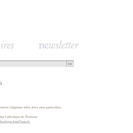
)
toire religieuse selon deux axes particuliers :
titut Catholique de Toulouse
-theologie.html?search-