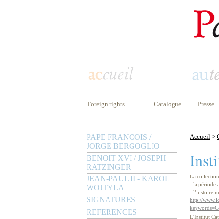
Foreign rights
Catalogue
Presse
PAPE FRANCOIS /
Accueil
>
JORGE BERGOGLIO
Inst
BENOIT XVI / JOSEPH
RATZINGER
La collectio
JEAN-PAUL II - KAROL
- la période
WOJTYLA
- l’histoire 
SIGNATURES
http://www.ic
keywords=C
REFERENCES
L'Institut C