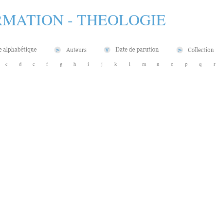
MATION - THEOLOGIE
c
d
e
f
g
h
i
j
k
l
m
n
o
p
q
r