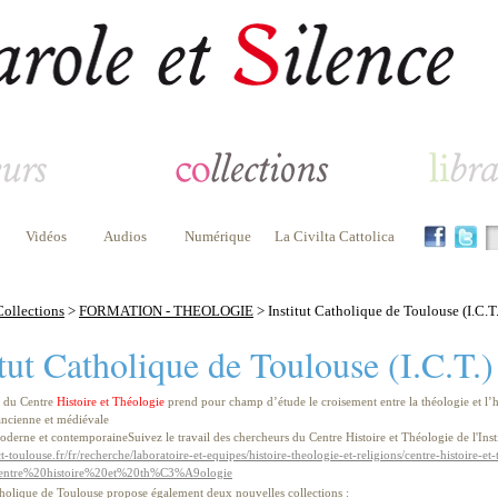
Vidéos
Audios
Numérique
La Civilta Cattolica
Collections
>
FORMATION - THEOLOGIE
> Institut Catholique de Toulouse (I.C.T.
itut Catholique de Toulouse (I.C.T.)
n du Centre
Histoire et Théologie
prend pour champ d’étude le croisement entre la théologie et l’his
 ancienne et médiévale
moderne et contemporaineSuivez le travail des chercheurs du Centre Histoire et Théologie de l'Ins
t-toulouse.fr/fr/recherche/laboratoire-et-equipes/histoire-theologie-et-religions/centre-histoire-et
entre%20histoire%20et%20th%C3%A9ologie
atholique de Toulouse propose également deux nouvelles collections :