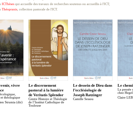
n
ICThèses
qui accueille des travaux de recherches soutenus ou accueillis à l'ICT;
on
Théopraxis
, collection pastorale de l'ICT.
avenir, vivre
Le discernement
Le dessein de Dieu dans
Le chemi
nce
pastoral à la lumière
l’ecclésiologie de
La pensée 
chez Hegel
écologique,
de Veritatis Splendor
Joseph Ratzinger
e et théologique
Claire L
Centre Histoire et Théologie
Camille Sessou
ien Strumia (dir)
de l’Institut Catholique de
Toulouse