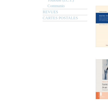
Toulouse (I.C.T.)
Communio
REVUES
CARTES POSTALES