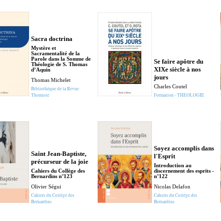
Sacra doctrina
Mystère et
Sacramentalité de la
Parole dans la Somme de
Se faire apôtre du
Théologie de S. Thomas
XIXe siècle à nos
d’Aquin
jours
Thomas Michelet
Charles Coutel
Bibliothèque de la Revue
Thomiste
Formation - THEOLOGIE
Soyez accomplis dans
Saint Jean-Baptiste,
l'Esprit
précurseur de la joie
Introduction au
Cahiers du Collège des
discernement des esprits -
Bernardins n°123
n°122
Olivier Ségui
Nicolas Delafon
Cahiers du Collège des
Cahiers du Collège des
Bernardins
Bernardins