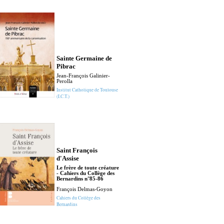
Sainte Germaine de
Pibrac
Selon ta Parol
Jean-François Galinier-
La prédication c
Perolla
Marie Lustiger
Institut Catholique de Toulouse
Jean-Baptiste Arn
(I.C.T.)
Essais du Collège de
Bernardins
Saint François
d'Assise
Le frère de toute créature
Saint Paul, juif
- Cahiers du Collège des
apôtre des nati
Bernardins n°85-86
conférences de
François Delmas-Goyon
Carême à Notr
Cahiers du Collège des
Dame de Paris
Bernardins
Giorgio Agamben
Juifs et chrétiens