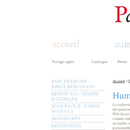
Foreign rights
Catalogue
Presse
PAPE FRANCOIS /
Accueil
>
JORGE BERGOGLIO
Huma
BENOIT XVI / JOSEPH
RATZINGER
La collect
JEAN-PAUL II - KAROL
des pratici
WOJTYLA
Pôle de rec
SIGNATURES
comme embl
un public s
REFERENCES
personnell