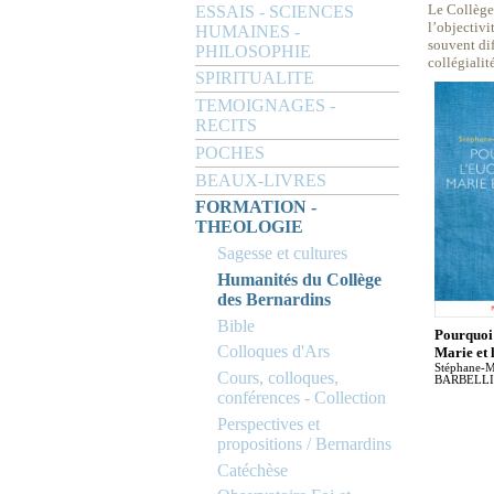
Le Collège
ESSAIS - SCIENCES
l’objectivi
HUMAINES -
souvent dif
PHILOSOPHIE
collégialit
SPIRITUALITE
TEMOIGNAGES -
RECITS
POCHES
BEAUX-LIVRES
FORMATION -
THEOLOGIE
Sagesse et cultures
Humanités du Collège
des Bernardins
Bible
Pourquoi 
Colloques d'Ars
Marie et 
Stéphane-M
Cours, colloques,
BARBELL
conférences - Collection
Perspectives et
propositions / Bernardins
Catéchèse