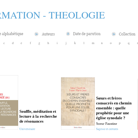
MATION - THEOLOGIE
c
d
e
f
g
h
i
j
k
l
m
n
o
p
q
Sœurs et frères
consacrés en chemin
ensemble : quelle
Souffle, méditation et
prophétie pour une
lecture à la recherche
église synodale ?
de résonances
Soeur Faustine
Universitaire
Sagesse et cultures