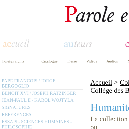
Foreign rights
Catalogue
Presse
Vidéos
Audios
PAPE FRANCOIS / JORGE
Accueil
>
Col
BERGOGLIO
Collège des B
BENOIT XVI / JOSEPH RATZINGER
JEAN-PAUL II - KAROL WOJTYLA
Humanité
SIGNATURES
REFERENCES
La collection
ESSAIS - SCIENCES HUMAINES -
ou
PHILOSOPHIE