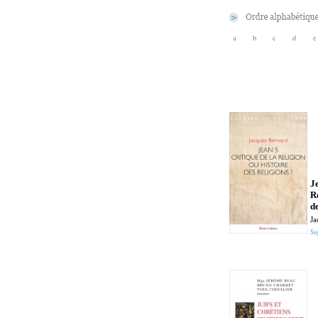
a
b
c
d
e
J
R
de
Ja
Sa