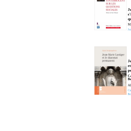
Ju
s'
qu
Mg
Jui
J
et
p
Ca
Be
Al
Ca
Be