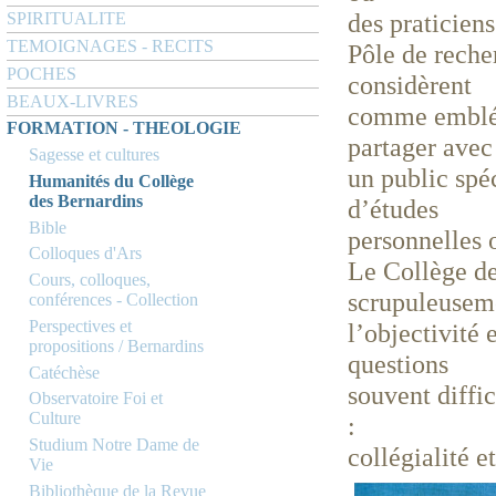
des praticiens
SPIRITUALITE
TEMOIGNAGES - RECITS
Pôle de reche
POCHES
considèrent
BEAUX-LIVRES
comme emblém
FORMATION - THEOLOGIE
partager ave
Sagesse et cultures
un public spé
Humanités du Collège
des Bernardins
d’études
Bible
personnelles 
Colloques d'Ars
Le Collège de
Cours, colloques,
scrupuleuse
conférences - Collection
Perspectives et
l’objectivité e
propositions / Bernardins
questions
Catéchèse
souvent diffi
Observatoire Foi et
Culture
:
Studium Notre Dame de
collégialité e
Vie
Bibliothèque de la Revue