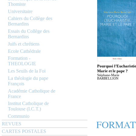
Thomiste
Universitaire
Cahiers du Collège des
Bernardins
Essais du Collège des
Bernardins
Juifs et chrétiens
Ecole Cathédrale
Formation -
THEOLOGIE
Pourquoi l’Eucharistie
Les Seuils de la Foi
Marie et le pape ?
Stéphane-Marie
La théologie du pape
BARBELLION
François
Académie Catholique de
France
Institut Catholique de
Toulouse (I.C.T.)
Communio
FORMAT
REVUES
CARTES POSTALES