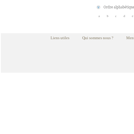
a
b
c
d
e
Liens utiles
Qui sommes nous ?
Ment