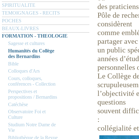
des praticiens
SPIRITUALITE
TEMOIGNAGES - RECITS
Pôle de reche
POCHES
considèrent
BEAUX-LIVRES
comme emblém
FORMATION - THEOLOGIE
partager ave
Sagesse et cultures
un public spé
Humanités du Collège
des Bernardins
années d’étu
Bible
personnelles 
Colloques d'Ars
Le Collège de
Cours, colloques,
scrupuleuse
conférences - Collection
Perspectives et
l’objectivité e
propositions / Bernardins
questions
Catéchèse
souvent diffi
Observatoire Foi et
Culture
:
Studium Notre Dame de
collégialité e
Vie
Bibliothèque de la Revue