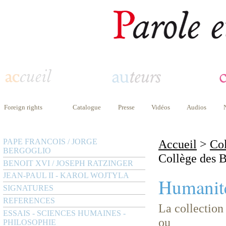
Foreign rights
Catalogue
Presse
Vidéos
Audios
PAPE FRANCOIS / JORGE
Accueil
>
Col
BERGOGLIO
Collège des B
BENOIT XVI / JOSEPH RATZINGER
JEAN-PAUL II - KAROL WOJTYLA
Humanité
SIGNATURES
REFERENCES
La collection
ESSAIS - SCIENCES HUMAINES -
ou
PHILOSOPHIE