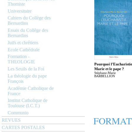
Thomiste
Universitaire
Cahiers du Collège des
Bernardins
Essais du Collège des
Bernardins
Juifs et chrétiens
Ecole Cathédrale
Formation -
THEOLOGIE
Pourquoi l’Eucharistie
Les Seuils de la Foi
Marie et le pape ?
Stéphane-Marie
La théologie du pape
BARBELLION
François
Académie Catholique de
France
Institut Catholique de
Toulouse (I.C.T.)
Communio
FORMAT
REVUES
CARTES POSTALES