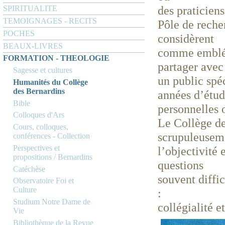
des praticiens
SPIRITUALITE
TEMOIGNAGES - RECITS
Pôle de reche
POCHES
considèrent
BEAUX-LIVRES
comme emblém
FORMATION - THEOLOGIE
partager ave
Sagesse et cultures
un public spé
Humanités du Collège
des Bernardins
années d’étu
Bible
personnelles 
Colloques d'Ars
Le Collège de
Cours, colloques,
scrupuleuse
conférences - Collection
Perspectives et
l’objectivité e
propositions / Bernardins
questions
Catéchèse
souvent diffi
Observatoire Foi et
Culture
:
Studium Notre Dame de
collégialité e
Vie
Bibliothèque de la Revue