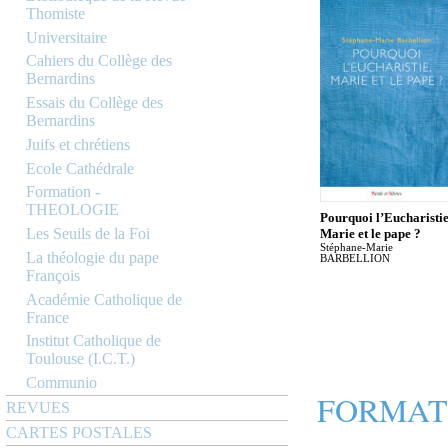
Thomiste
Universitaire
Cahiers du Collège des
Bernardins
Essais du Collège des
Bernardins
Juifs et chrétiens
Ecole Cathédrale
Formation -
THEOLOGIE
Pourquoi l’Eucharistie
Les Seuils de la Foi
Marie et le pape ?
Stéphane-Marie
La théologie du pape
BARBELLION
François
Académie Catholique de
France
Institut Catholique de
Toulouse (I.C.T.)
Communio
FORMAT
REVUES
CARTES POSTALES