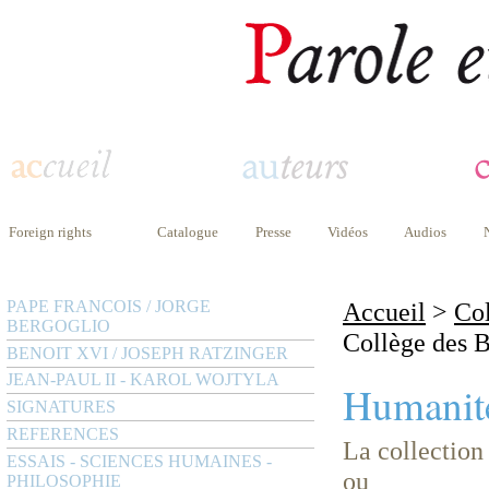
Foreign rights
Catalogue
Presse
Vidéos
Audios
PAPE FRANCOIS / JORGE
Accueil
>
Col
BERGOGLIO
Collège des B
BENOIT XVI / JOSEPH RATZINGER
JEAN-PAUL II - KAROL WOJTYLA
Humanité
SIGNATURES
REFERENCES
La collection
ESSAIS - SCIENCES HUMAINES -
ou
PHILOSOPHIE