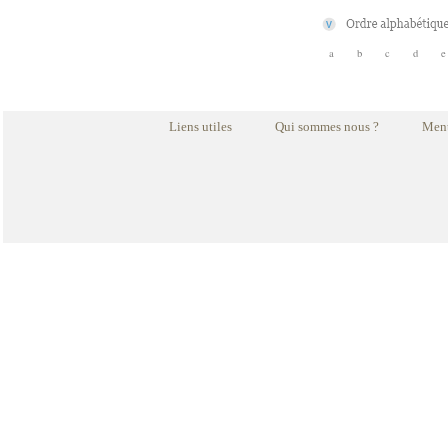
a
b
c
d
e
Liens utiles
Qui sommes nous ?
Ment