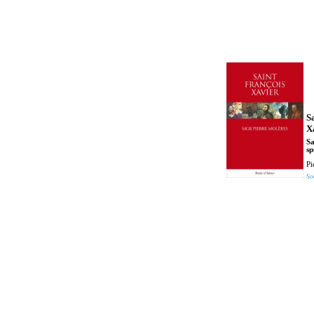
S
X
Sa
sp
Pi
So