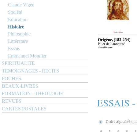
Claude Vigée
Société
Education
Histoire
Philosophie
Origène, (185-254)
Littérature
Pilier de l’antiquité
chrétienne
Essais
Emmanuel Mounier
SPIRITUALITE
TEMOIGNAGES - RECITS
POCHES
BEAUX-LIVRES
FORMATION - THEOLOGIE
ESSAIS 
REVUES
CARTES POSTALES
a
b
c
d
e