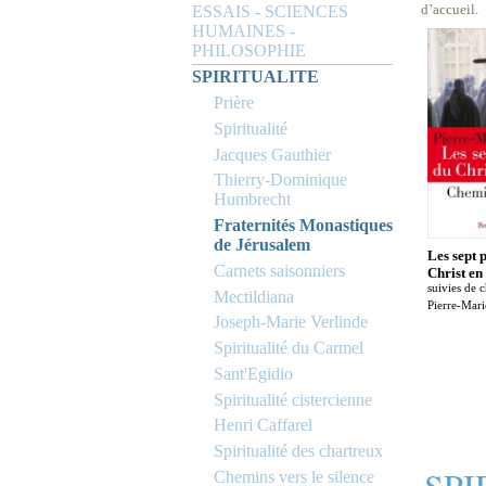
d’accueil.
ESSAIS - SCIENCES
HUMAINES -
PHILOSOPHIE
SPIRITUALITE
Prière
Spiritualité
Jacques Gauthier
Thierry-Dominique
Humbrecht
Fraternités Monastiques
de Jérusalem
Les sept 
Carnets saisonniers
Christ en
suivies de 
Mectildiana
Pierre-Mari
Joseph-Marie Verlinde
Spiritualité du Carmel
Sant'Egidio
Spiritualité cistercienne
Henri Caffarel
Spiritualité des chartreux
SPI
Chemins vers le silence