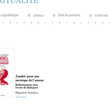
c
d
e
f
g
h
i
j
k
l
m
n
o
p
q
Zundel: pour une
mystique de l'amour
Balbutiements sous
forme de dialogues
Hippolyte Yomafou
Spiritualité