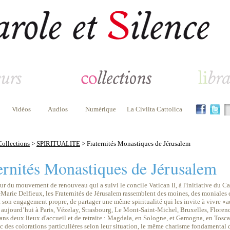
Vidéos
Audios
Numérique
La Civilta Cattolica
Collections
>
SPIRITUALITE
> Fraternités Monastiques de Jérusalem
ernités Monastiques de Jérusalem
r du mouvement de renouveau qui a suivi le concile Vatican II, à l'initiative du Ca
-Marie Delfieux, les Fraternités de Jérusalem rassemblent des moines, des moniales 
 son engagement propre, de partager une même spiritualité qui les invite à vivre «a
 aujourd’hui à Paris, Vézelay, Strasbourg, Le Mont-Saint-Michel, Bruxelles, Flore
ans deux lieux d'accueil et de retraite : Magdala, en Sologne, et Gamogna, en Tosc
c des colorations particulières selon leur situation, le même charisme fondamental de 