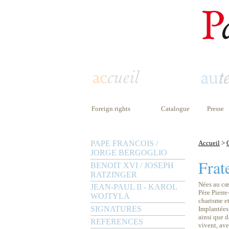
Foreign rights
Catalogue
Presse
PAPE FRANCOIS /
Accueil
>
JORGE BERGOGLIO
Frat
BENOIT XVI / JOSEPH
RATZINGER
Nées au cœu
JEAN-PAUL II - KAROL
Père Pierre
WOJTYLA
charisme et
SIGNATURES
Implantées
ainsi que d
REFERENCES
vivent, ave