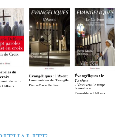
paroles du
Évangéliques : le
Evangéliques : l'Avent
 croix
Carême
Commentaires de l'Evangile
chemin de croix
« Voici venu le temps
Pierre-Marie Delfieux
e Delfieux
favorable »
Pierre-Marie Delfieux
RITUALITE