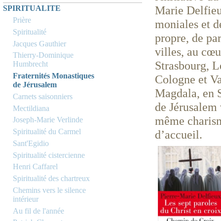
Marie Delfieu
SPIRITUALITE
Prière
moniales et d
Spiritualité
propre, de pa
Jacques Gauthier
villes, au cœ
Thierry-Dominique
Strasbourg, L
Humbrecht
Fraternités Monastiques
Cologne et Var
de Jérusalem
Magdala, en S
Carnets saisonniers
de Jérusalem v
Mectildiana
même charisme
Joseph-Marie Verlinde
Spiritualité du Carmel
d’accueil.
Sant'Egidio
Spiritualité cistercienne
Henri Caffarel
Spiritualité des chartreux
Chemins vers le silence
intérieur
Au fil de l'année