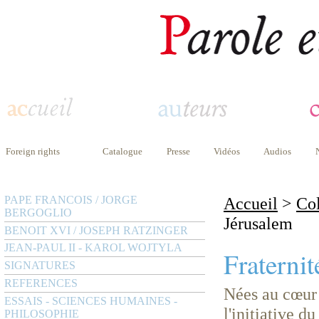
Foreign rights
Catalogue
Presse
Vidéos
Audios
PAPE FRANCOIS / JORGE
Accueil
>
Col
BERGOGLIO
Jérusalem
BENOIT XVI / JOSEPH RATZINGER
JEAN-PAUL II - KAROL WOJTYLA
Fraterni
SIGNATURES
REFERENCES
Nées au cœur 
ESSAIS - SCIENCES HUMAINES -
l'initiative d
PHILOSOPHIE