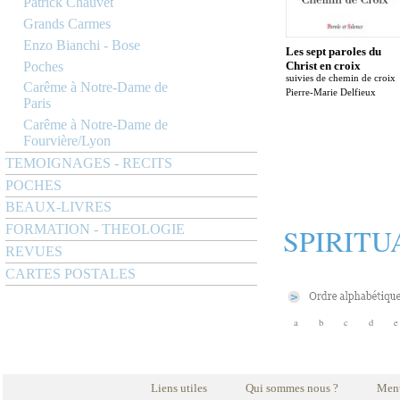
Patrick Chauvet
Grands Carmes
Enzo Bianchi - Bose
Les sept paroles du
Poches
Christ en croix
suivies de chemin de croix
Carême à Notre-Dame de
Pierre-Marie Delfieux
Paris
Carême à Notre-Dame de
Fourvière/Lyon
TEMOIGNAGES - RECITS
POCHES
BEAUX-LIVRES
SPIRITU
FORMATION - THEOLOGIE
REVUES
CARTES POSTALES
a
b
c
d
e
Liens utiles
Qui sommes nous ?
Ment