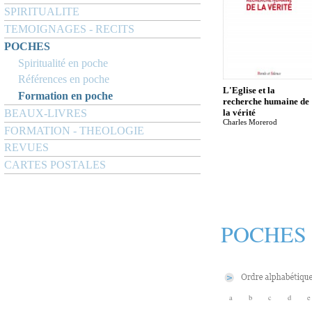
SPIRITUALITE
TEMOIGNAGES - RECITS
POCHES
Spiritualité en poche
Références en poche
L'Eglise et la
Formation en poche
recherche humaine de
BEAUX-LIVRES
la vérité
Charles Morerod
FORMATION - THEOLOGIE
REVUES
CARTES POSTALES
POCHES
a
b
c
d
e