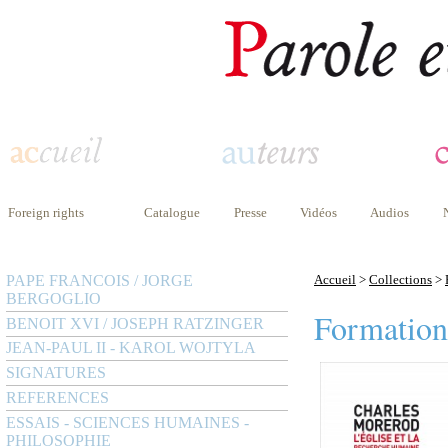
Foreign rights
Catalogue
Presse
Vidéos
Audios
PAPE FRANCOIS / JORGE
Accueil
>
Collections
>
BERGOGLIO
Formation
BENOIT XVI / JOSEPH RATZINGER
JEAN-PAUL II - KAROL WOJTYLA
SIGNATURES
REFERENCES
ESSAIS - SCIENCES HUMAINES -
PHILOSOPHIE