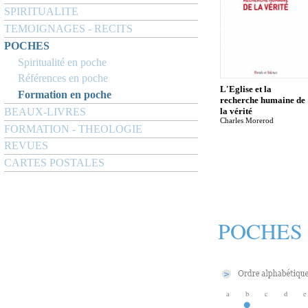
SPIRITUALITE
TEMOIGNAGES - RECITS
POCHES
Spiritualité en poche
Références en poche
L'Eglise et la
Formation en poche
recherche humaine de
BEAUX-LIVRES
la vérité
Charles Morerod
FORMATION - THEOLOGIE
REVUES
CARTES POSTALES
POCHES
a
b
c
d
e