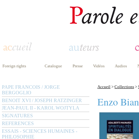
Foreign rights
Catalogue
Presse
Vidéos
Audios
PAPE FRANCOIS / JORGE
Accueil
>
Collections
>
BERGOGLIO
Enzo Bian
BENOIT XVI / JOSEPH RATZINGER
JEAN-PAUL II - KAROL WOJTYLA
SIGNATURES
REFERENCES
ESSAIS - SCIENCES HUMAINES -
PHILOSOPHIE