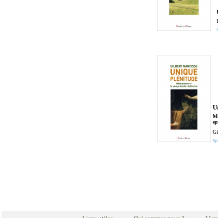
U
Mé
sp
Gi
Spi