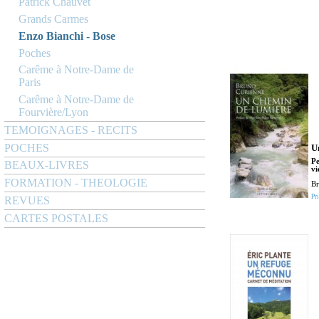
Patrick Chauvet
Grands Carmes
Enzo Bianchi - Bose
Poches
Carême à Notre-Dame de
Paris
Carême à Notre-Dame de
Fourvière/Lyon
TEMOIGNAGES - RECITS
POCHES
U
Pe
BEAUX-LIVRES
vi
FORMATION - THEOLOGIE
Br
Pri
REVUES
CARTES POSTALES