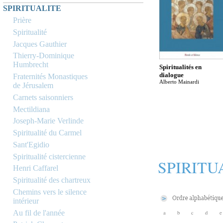
SPIRITUALITE
Prière
Spiritualité
Jacques Gauthier
Thierry-Dominique
Humbrecht
Spiritualités en
dialogue
Fraternités Monastiques
Alberto Mainardi
de Jérusalem
Carnets saisonniers
Mectildiana
Joseph-Marie Verlinde
Spiritualité du Carmel
Sant'Egidio
Spiritualité cistercienne
SPIRITU
Henri Caffarel
Spiritualité des chartreux
Chemins vers le silence
intérieur
Au fil de l'année
a
b
c
d
e