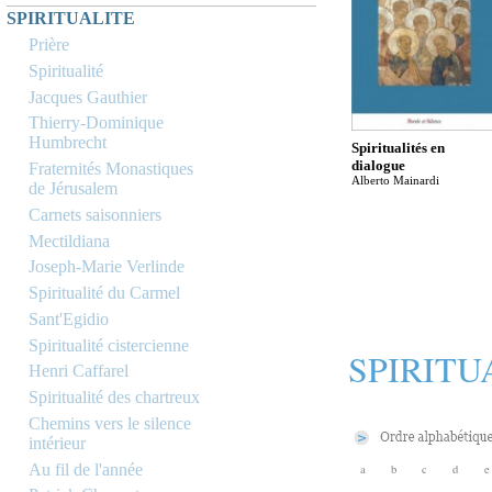
SPIRITUALITE
Prière
Spiritualité
Jacques Gauthier
Thierry-Dominique
Humbrecht
Spiritualités en
dialogue
Fraternités Monastiques
Alberto Mainardi
de Jérusalem
Carnets saisonniers
Mectildiana
Joseph-Marie Verlinde
Spiritualité du Carmel
Sant'Egidio
Spiritualité cistercienne
SPIRITU
Henri Caffarel
Spiritualité des chartreux
Chemins vers le silence
intérieur
Au fil de l'année
a
b
c
d
e