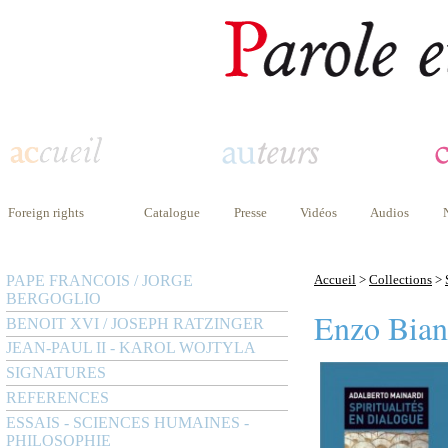
Foreign rights
Catalogue
Presse
Vidéos
Audios
PAPE FRANCOIS / JORGE
Accueil
>
Collections
>
BERGOGLIO
Enzo Bian
BENOIT XVI / JOSEPH RATZINGER
JEAN-PAUL II - KAROL WOJTYLA
SIGNATURES
REFERENCES
ESSAIS - SCIENCES HUMAINES -
PHILOSOPHIE