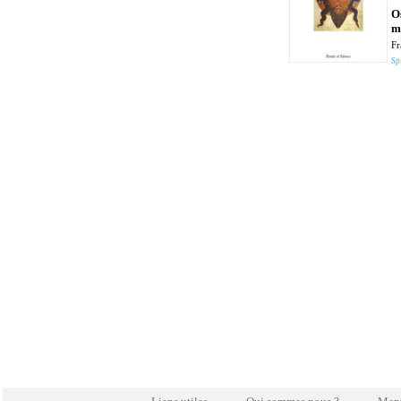
Os
m
Fr
Spi