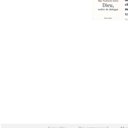
ch
m
Mg
So