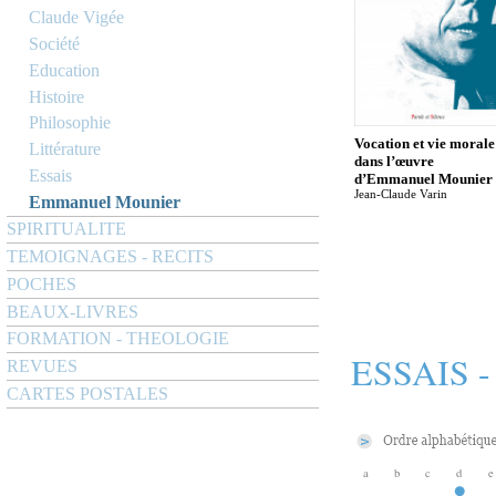
Claude Vigée
Société
Education
Histoire
Philosophie
Vocation et vie morale
Littérature
dans l’œuvre
Essais
d’Emmanuel Mounier
Jean-Claude Varin
Emmanuel Mounier
SPIRITUALITE
TEMOIGNAGES - RECITS
POCHES
BEAUX-LIVRES
FORMATION - THEOLOGIE
ESSAIS 
REVUES
CARTES POSTALES
a
b
c
d
e