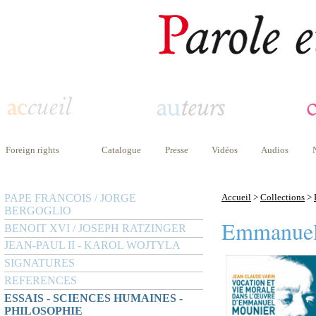
Foreign rights
Catalogue
Presse
Vidéos
Audios
PAPE FRANCOIS / JORGE
Accueil
>
Collections
>
BERGOGLIO
Emmanuel
BENOIT XVI / JOSEPH RATZINGER
JEAN-PAUL II - KAROL WOJTYLA
SIGNATURES
REFERENCES
ESSAIS - SCIENCES HUMAINES -
PHILOSOPHIE