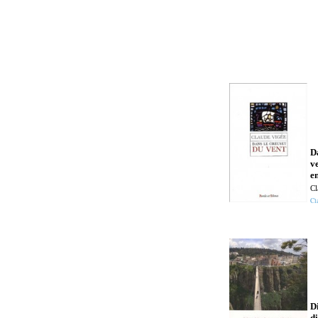
D
ve
en
Cl
Cl
D
d